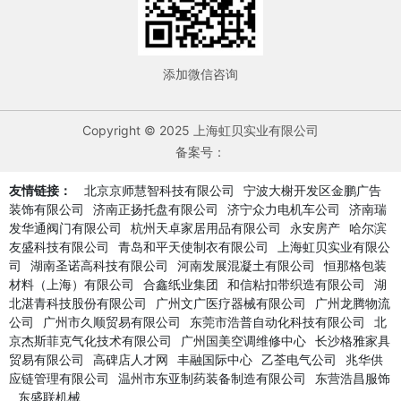
添加微信咨询
Copyright © 2025 上海虹贝实业有限公司
备案号：
友情链接：
北京京师慧智科技有限公司
宁波大榭开发区金鹏广告
装饰有限公司
济南正扬托盘有限公司
济宁众力电机车公司
济南瑞
发华通阀门有限公司
杭州天卓家居用品有限公司
永安房产
哈尔滨
友盛科技有限公司
青岛和平天使制衣有限公司
上海虹贝实业有限公
司
湖南圣诺高科技有限公司
河南发展混凝土有限公司
恒那格包装
材料（上海）有限公司
合鑫纸业集团
和信粘扣带织造有限公司
湖
北湛青科技股份有限公司
广州文广医疗器械有限公司
广州龙腾物流
公司
广州市久顺贸易有限公司
东莞市浩普自动化科技有限公司
北
京杰斯菲克气化技术有限公司
广州国美空调维修中心
长沙格雅家具
贸易有限公司
高碑店人才网
丰融国际中心
乙荃电气公司
兆华供
应链管理有限公司
温州市东亚制药装备制造有限公司
东营浩昌服饰
东盛联机械