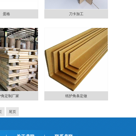
蛋格
刀卡加工
护角定制厂家
纸护角条定做
页
尾页