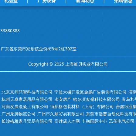
礼品盒
厂房设备
新闻动态
招聘信息
|
|
|
33880888
m 地址：广东省东莞市寮步镇企份街8号2栋302室
Copyright © 2025 上海虹贝实业有限公司
北京京师慧智科技有限公司
宁波大榭开发区金鹏广告装饰有限公司
济
杭州天卓家居用品有限公司
永安房产
哈尔滨友盛科技有限公司
青岛和
河南发展混凝土有限公司
恒那格包装材料（上海）有限公司
合鑫纸业
广州龙腾物流公司
广州市久顺贸易有限公司
东莞市浩普自动化科技有
长沙格雅家具贸易有限公司
高碑店人才网
丰融国际中心
乙荃电气公司