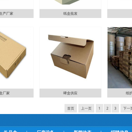
生产厂家
纸盒批发
盒厂家
啤盒供应
纸
首页
上一页
1
2
3
下一