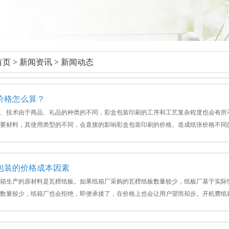
首页
>
新闻资讯
>
新闻动态
价格怎么算？
、技术由于商品、礼品的种类的不同，彩盒包装印刷的工序和工艺复杂程度也会有所
要材料，其使用类型的不同，会直接的影响彩盒包装印刷的价格。造成纸张价格不同的因
包装的价格成本因素
箱生产的原材料是瓦楞纸板。如果纸箱厂采购的瓦楞纸板数量较少，纸板厂基于实际
数量较少，纸箱厂也会拒绝，即便承接了，在价格上也会让用户望而却步。开机费纸箱