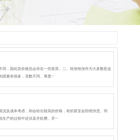
不同，因此其价格也会存在一些差异。二、纸张纸张作为大多数彩盒
素有很多，克数不同、厚度···
情况及成本考虑，则会给出较高的价格，有的甚至会拒绝供货。同
生产的过程中还涉及开机费。开···