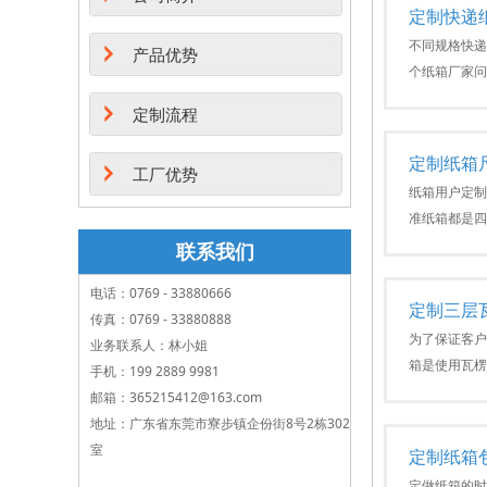
定制快递
不同规格快递
产品优势
个纸箱厂家问
定制流程
定制纸箱
工厂优势
纸箱用户定制
准纸箱都是四
联系我们
电话：0769 - 33880666
定制三层
传真：0769 - 33880888
为了保证客户
业务联系人：林小姐
箱是使用瓦楞
手机：199 2889 9981
邮箱：365215412@163.com
地址：广东省东莞市寮步镇企份街8号2栋302
室
定制纸箱
定做纸箱的时