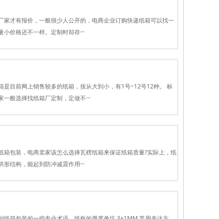
厂家才有报价，一般很少人公开的，电商企业订购快递纸箱可以找一
价格还不一样。定制时却存···
目前网上销售较多的纸箱，按从大到小，有1号~12号12种。 标
一般选择找纸箱厂定制，定做不···
纸箱包装，电商卖家该怎么选择瓦楞纸箱来保证纸箱质量?实际上，纸
结构，能起到防冲减震作用···
箱包装的一些专业术语。纸板的厚度单坑 3±1MM 常用表达方