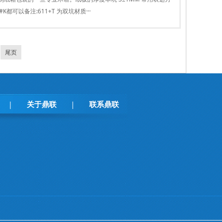
K#K都可以备注:611+T 为双坑材质···
尾页
关于鼎联
联系鼎联
|
|