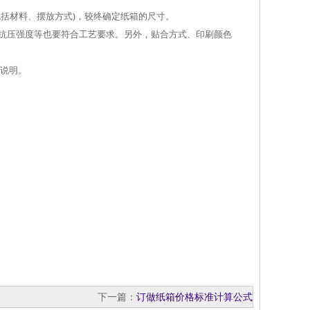
包括材料、摆放方式)，较终确定纸箱的尺寸。
、抗压强度等也要符合工艺要求。另外，贴合方式、印刷颜色
说明。
下一篇：
订做纸箱价格标准计算公式